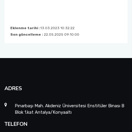
Eklenme tarihi :
13.03.2023 10:32:22
Son güncelleme :
22.05.2025 09:10:00
ADRES
Pınarbaşı Mah. Akdeniz Üniversitesi Enstitüler Binası B
Blok 1.kat Antalya/Konyaaltı
TELEFON